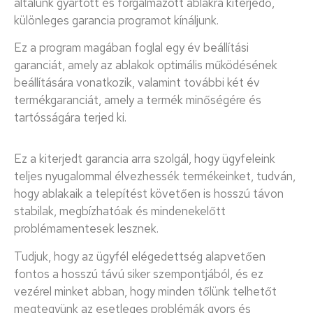
általunk gyártott és forgalmazott ablakra kiterjedő,
különleges garancia programot kínáljunk.
Ez a program magában foglal egy év beállítási
garanciát, amely az ablakok optimális működésének
beállítására vonatkozik, valamint további két év
termékgaranciát, amely a termék minőségére és
tartósságára terjed ki.
Ez a kiterjedt garancia arra szolgál, hogy ügyfeleink
teljes nyugalommal élvezhessék termékeinket, tudván,
hogy ablakaik a telepítést követően is hosszú távon
stabilak, megbízhatóak és mindenekelőtt
problémamentesek lesznek.
Tudjuk, hogy az ügyfél elégedettség alapvetően
fontos a hosszú távú siker szempontjából, és ez
vezérel minket abban, hogy minden tőlünk telhetőt
megtegyünk az esetleges problémák gyors és