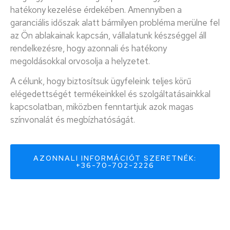
hatékony kezelése érdekében. Amennyiben a
garanciális időszak alatt bármilyen probléma merülne fel
az Ön ablakainak kapcsán, vállalatunk készséggel áll
rendelkezésre, hogy azonnali és hatékony
megoldásokkal orvosolja a helyzetet.
A célunk, hogy biztosítsuk ügyfeleink teljes körű
elégedettségét termékeinkkel és szolgáltatásainkkal
kapcsolatban, miközben fenntartjuk azok magas
színvonalát és megbízhatóságát.
AZONNALI INFORMÁCIÓT SZERETNÉK:
+36-70-702-2226