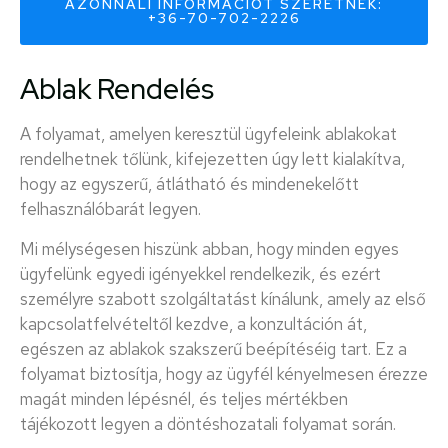
AZONNALI INFORMÁCIÓT SZERETNÉK:
+36-70-702-2226
Ablak Rendelés
A folyamat, amelyen keresztül ügyfeleink ablakokat
rendelhetnek tőlünk, kifejezetten úgy lett kialakítva,
hogy az egyszerű, átlátható és mindenekelőtt
felhasználóbarát legyen.
Mi mélységesen hiszünk abban, hogy minden egyes
ügyfelünk egyedi igényekkel rendelkezik, és ezért
személyre szabott szolgáltatást kínálunk, amely az első
kapcsolatfelvételtől kezdve, a konzultáción át,
egészen az ablakok szakszerű beépítéséig tart. Ez a
folyamat biztosítja, hogy az ügyfél kényelmesen érezze
magát minden lépésnél, és teljes mértékben
tájékozott legyen a döntéshozatali folyamat során.