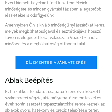
Ezért kiemelt figyelmet fordítunk termékeink
minőségére és minden gyártási fázisban a legapróbb
részletekre is odafigyelünk.
Amennyiben Ön is kiváló minőségű nyílászárókat keres,
melyek megbízhatóságával és esztétikájával hosszú
távon is elégedett lesz, válassza a Vbau-t – ahol a
minőség és a megbízhatóság otthonra talál.
DÍJEMENTES AJÁNLATKÉRÉS
Ablak Beépítés
Ezt a kritikus feladatot csapatunk rendkívül képzett
szakemberei végzik, akik mélyreható ismeretekkel és
évek során szerzett tapasztalatokkal rendelkeznek az
ablakok gyors, hatékony és precíz telepítése terén.