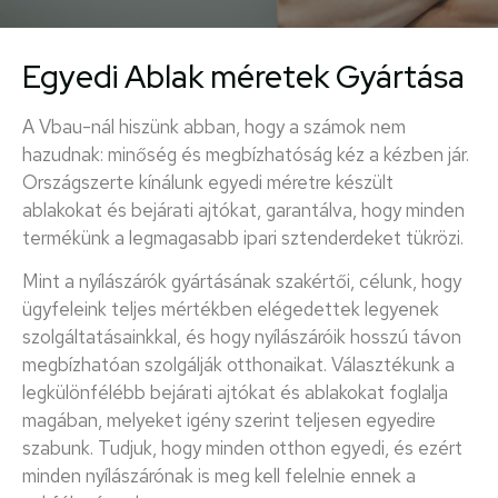
Egyedi Ablak méretek Gyártása
A Vbau-nál hiszünk abban, hogy a számok nem
hazudnak: minőség és megbízhatóság kéz a kézben jár.
Országszerte kínálunk egyedi méretre készült
ablakokat és bejárati ajtókat, garantálva, hogy minden
termékünk a legmagasabb ipari sztenderdeket tükrözi.
Mint a nyílászárók gyártásának szakértői, célunk, hogy
ügyfeleink teljes mértékben elégedettek legyenek
szolgáltatásainkkal, és hogy nyílászáróik hosszú távon
megbízhatóan szolgálják otthonaikat. Választékunk a
legkülönfélébb bejárati ajtókat és ablakokat foglalja
magában, melyeket igény szerint teljesen egyedire
szabunk. Tudjuk, hogy minden otthon egyedi, és ezért
minden nyílászárónak is meg kell felelnie ennek a