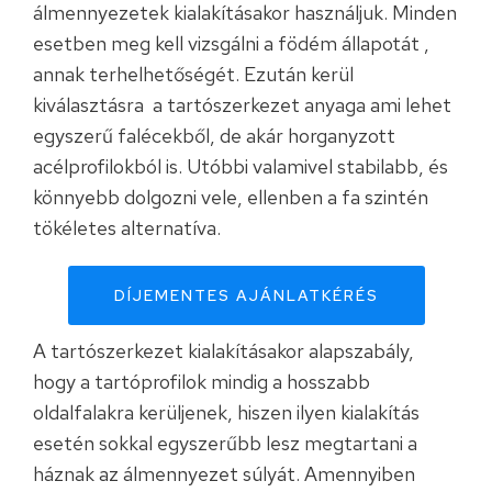
álmennyezetek kialakításakor használjuk. Minden
esetben meg kell vizsgálni a födém állapotát ,
annak terhelhetőségét. Ezután kerül
kiválasztásra a tartószerkezet anyaga ami lehet
egyszerű falécekből, de akár horganyzott
acélprofilokból is. Utóbbi valamivel stabilabb, és
könnyebb dolgozni vele, ellenben a fa szintén
tökéletes alternatíva.
DÍJEMENTES AJÁNLATKÉRÉS
A tartószerkezet kialakításakor alapszabály,
hogy a tartóprofilok mindig a hosszabb
oldalfalakra kerüljenek, hiszen ilyen kialakítás
esetén sokkal egyszerűbb lesz megtartani a
háznak az álmennyezet súlyát. Amennyiben