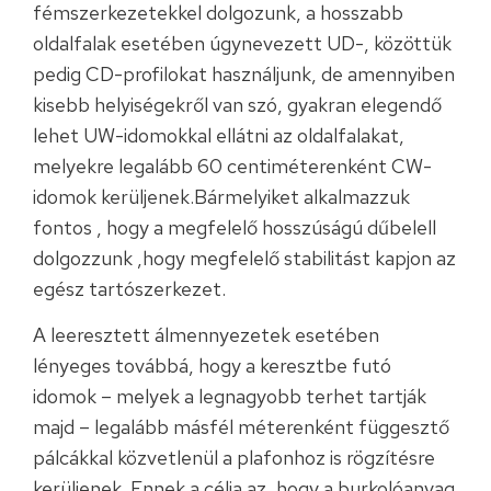
fémszerkezetekkel dolgozunk, a hosszabb
oldalfalak esetében úgynevezett UD-, közöttük
pedig CD-profilokat használjunk, de amennyiben
kisebb helyiségekről van szó, gyakran elegendő
lehet UW-idomokkal ellátni az oldalfalakat,
melyekre legalább 60 centiméterenként CW-
idomok kerüljenek.Bármelyiket alkalmazzuk
fontos , hogy a megfelelő hosszúságú dűbelell
dolgozzunk ,hogy megfelelő stabilitást kapjon az
egész tartószerkezet.
A leeresztett álmennyezetek esetében
lényeges továbbá, hogy a keresztbe futó
idomok – melyek a legnagyobb terhet tartják
majd – legalább másfél méterenként függesztő
pálcákkal közvetlenül a plafonhoz is rögzítésre
kerüljenek. Ennek a célja az, hogy a burkolóanyag