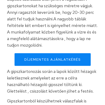
gipszkartonokat ha szükséges méretre vágjuk.
Annyi ragasztót keverünk be, hogy 20-30 perc
alatt fel tudjuk használni.A nagyobb táblák
feltétele két embert is igényelhet mérete miatt.
A munkafolyamat közben figyelünk a vízre és és
a megfelelő alátámasztásokra , hogy a lap ne
tudjon mozgolódni.
DÍJEMENTES AJÁNLATKÉRÉS
A gipszkartonozás során a lapok között hézagok
keletkeznek amelyeket az erre a célra
használható hézagoló gipsszel töltünk ki.
Glettelést , csiszolást követően jöhet a festés.
Gipszkartonból készülhetnek válaszfalak is