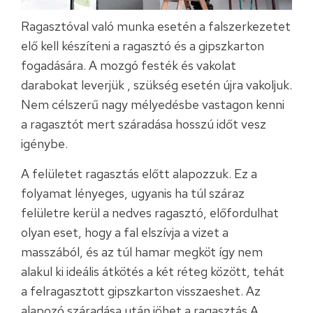
Ragasztóval való munka esetén a falszerkezetet
elő kell készíteni a ragasztó és a gipszkarton
fogadására. A mozgó festék és vakolat
darabokat leverjük , szükség esetén újra vakoljuk.
Nem célszerű nagy mélyedésbe vastagon kenni
a ragasztót mert száradása hosszú időt vesz
igénybe.
A felületet ragasztás előtt alapozzuk. Ez a
folyamat lényeges, ugyanis ha túl száraz
felületre kerül a nedves ragasztó, előfordulhat
olyan eset, hogy a fal elszívja a vizet a
masszából, és az túl hamar megköt így nem
alakul ki ideális átkötés a két réteg között, tehát
a felragasztott gipszkarton visszaeshet. Az
alapozó száradása után jöhet a ragasztás.A