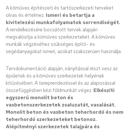
A kőműves építészeti és tartószerkezeti terveket
olvas és értelmez.
Ismeri és betartja a
kivitelezési munkafolyamatok sorrendiségét.
A rendelkezésére bocsátott tervek alapján
megvalósítja a kőműves szerkezeteket. A kőműves
munkák végzéséhez szükséges építő- és
segédanyagokat ismeri, azokat szakszerűen használja.
Tervdokumentáció alapján, irányítással részt vesz az
épületek és a kőműves szerkezetek helyének
kitűzésében. A tereprendezéssel és az alapozással
összefüggésben kézi földmunkát végez.
Elkészíti
egyszerű monolit beton és
vasbetonszerkezetek zsaluzatát, vasalását.
Monolit beton és vasbeton teherhordó és nem
teherhordó szerkezeteket betonoz.
Alépítményi szerkezetek talajpára és