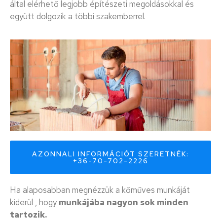
által elérhető legjobb építészeti megoldásokkal és
együtt dolgozik a többi szakemberrel.
AZONNALI INFORMÁCIÓT SZERETNÉK:
+36-70-702-2226
Ha alaposabban megnézzük a kőműves munkáját
kiderül , hogy
munkájába nagyon sok minden
tartozik.