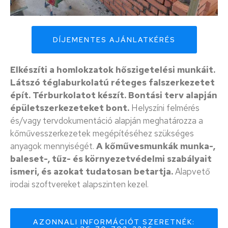
DÍJEMENTES AJÁNLATKÉRÉS
Elkészíti a homlokzatok hőszigetelési munkáit.
Látszó téglaburkolatú réteges falszerkezetet
épít. Térburkolatot készít. Bontási terv alapján
épületszerkezeteket bont.
Helyszíni felmérés
és/vagy tervdokumentáció alapján meghatározza a
kőművesszerkezetek megépítéséhez szükséges
anyagok mennyiségét.
A kőművesmunkák munka-,
baleset-, tűz- és környezetvédelmi szabályait
ismeri, és azokat tudatosan betartja.
Alapvető
irodai szoftvereket alapszinten kezel.
AZONNALI INFORMÁCIÓT SZERETNÉK: