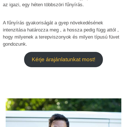
az igazi, egy héten többszöri fűnyírás.
A fűnyírás gyakoriságát a gyep növekedésének
intenzitása határozza meg , a hossza pedig függ attól ,
hogy milyenek a terepviszonyok és milyen típusú füvet
gondozunk.
Kérje árajánlatunkat most!