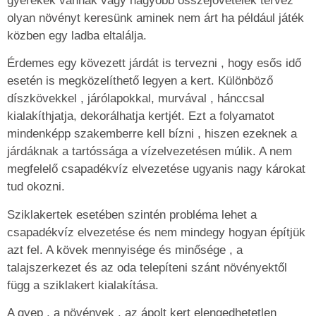
gyerekek vannak vagy nagyobb összejövetelek tervez
olyan növényt keresünk aminek nem árt ha például játék
közben egy ladba eltalálja.
Érdemes egy kövezett járdát is tervezni , hogy esős idő
esetén is megközelíthető legyen a kert. Különböző
díszkövekkel , járólapokkal, murvával , hánccsal
kialakíthjatja, dekorálhatja kertjét. Ezt a folyamatot
mindenképp szakemberre kell bízni , hiszen ezeknek a
járdáknak a tartóssága a vízelvezetésen múlik. A nem
megfelelő csapadékvíz elvezetése ugyanis nagy károkat
tud okozni.
Sziklakertek esetében szintén probléma lehet a
csapadékvíz elvezetése és nem mindegy hogyan építjük
azt fel. A kövek mennyisége és minősége , a
talajszerkezet és az oda telepíteni szánt növényektől
függ a sziklakert kialakítása.
A gyep , a növények , az ápolt kert elengedhetetlen