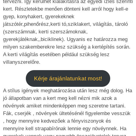
tervezni. Így kerülhet kialakításra az egyedi ízlés szerinti
kert. Részletekbe menően dönteni kell arról hogy kell-e
gyep, konyhakert, gyerekeknek
játszótér,pihenőrész,kerti tó,sziklakert, világítás, tároló
(szerszámnak, kerti szerszámoknak,
gyerekjátéknak,,biciklinek). Ugyanis ez határozza meg
milyen szakemberekre lesz szükség a kertépítés során.
A kerti világítás esetében például szükség lesz
villanyszerelőre.
Kérje árajánlatunkat most!
A stílus igények meghatározása után lesz még dolog. Ha
jó állapotban van a kert meg kell nézni mik azok a
növények amiket mindenképpen meg szeretne tartani.
Fák, cserjék , növények ültetésénél figyelembe vesszük
, hogy mennyire kedvezőek a fényviszonyok és
mennyire kell strapabírónak lennie egy növéynnek. Ha