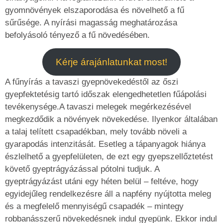
gyomnövények elszaporodása és növelhető a fű
sűrűsége. A nyírási magasság meghatározása
befolyásoló tényező a fű növedésében.
Kérje árajánlatunkat most!
A fűnyírás a tavaszi gyepnövekedéstől az őszi
gyepfektetésig tartó időszak elengedhetetlen fűápolási
tevékenysége.A tavaszi melegek megérkezésével
megkezdődik a növények növekedése. Ilyenkor általában
a talaj telített csapadékban, mely tovább növeli a
gyarapodás intenzitását. Esetleg a tápanyagok hiánya
észlelhető a gyepfelületen, de ezt egy gyepszellőztetést
követő gyeptrágyázással pótolni tudjuk. A
gyeptrágyázást utáni egy héten belül – feltéve, hogy
egyidejűleg rendelkezésre áll a napfény nyújtotta meleg
és a megfelelő mennyiségű csapadék – mintegy
robbanásszerű növekedésnek indul gyepünk. Ekkor indul