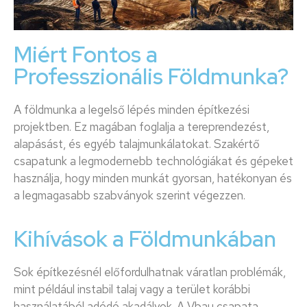
Miért Fontos a
Professzionális Földmunka?
A földmunka a legelső lépés minden építkezési
projektben. Ez magában foglalja a tereprendezést,
alapásást, és egyéb talajmunkálatokat. Szakértő
csapatunk a legmodernebb technológiákat és gépeket
használja, hogy minden munkát gyorsan, hatékonyan és
a legmagasabb szabványok szerint végezzen.
Kihívások a Földmunkában
Sok építkezésnél előfordulhatnak váratlan problémák,
mint például instabil talaj vagy a terület korábbi
használatából adódó akadályok. A Vbau csapata