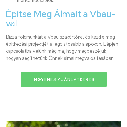
munkamódszerek.
Építse Meg Álmait a Vbau-
val
Bízza földmunkáit a Vbau szakértőire, és kezdje meg
építkezési projektjét a legbiztosabb alapokon. Lépjen
kapcsolatba velünk még ma, hogy megbeszéljük,
hogyan segíthetünk Önnek álmai megvalósításában.
INGYENES AJÁNLATKÉRÉS