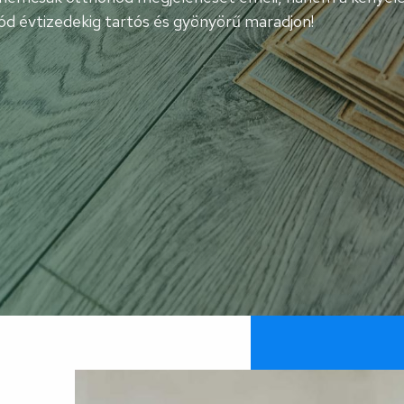
dlód évtizedekig tartós és gyönyörű maradjon!