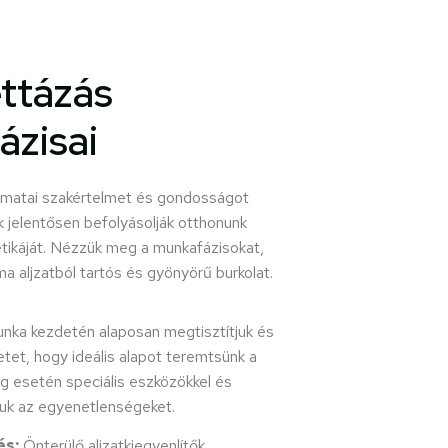
ttázás
ázisai
amatai szakértelmet és gondosságot
k jelentősen befolyásolják otthonunk
tikáját. Nézzük meg a munkafázisokat,
ma aljzatból tartós és gyönyörű burkolat.
nka kezdetén alaposan megtisztítjuk és
etet, hogy ideális alapot teremtsünk a
g esetén speciális eszközökkel és
juk az egyenetlenségeket.
és:
Önterülő aljzatkiegyenlítők