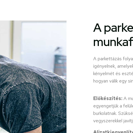
A parke
munkaf
A parkettázás foly
igényelnek, amelye
kényelmét és eszté
hogyan válik egy si
Előkészítés:
A mu
egyengetjük a felül
burkolatnak. Szüksé
vegyszerekkel javít
Aljzatkiegyenlít