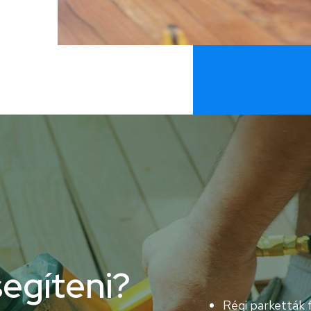
egíteni?
Régi parketták f