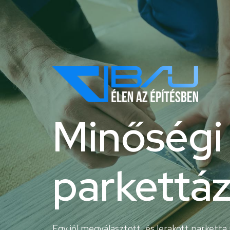
Minőségi
parkettáz
Egy jól megválasztott, és lerakott parket