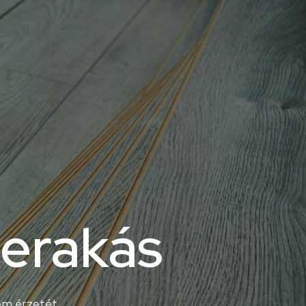
lerakás
lem érzetét