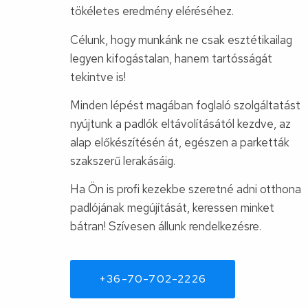
tökéletes eredmény eléréséhez.
Célunk, hogy munkánk ne csak esztétikailag
legyen kifogástalan, hanem tartósságát
tekintve is!
Minden lépést magában foglaló szolgáltatást
nyújtunk a padlók eltávolításától kezdve, az
alap előkészítésén át, egészen a parketták
szakszerű lerakásáig.
Ha Ön is profi kezekbe szeretné adni otthona
padlójának megújítását, keressen minket
bátran! Szívesen állunk rendelkezésre.
+36-70-702-2226