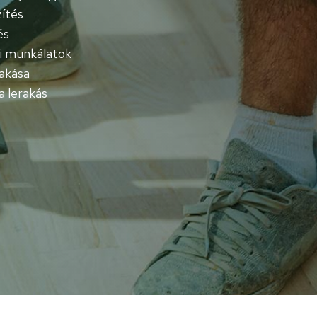
ítés
és
si munkálatok
akása
a lerakás