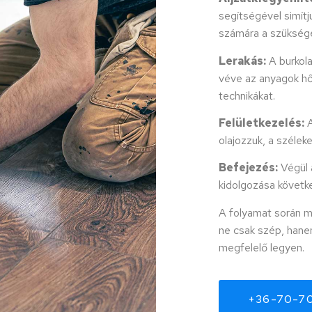
segítségével simítju
számára a szüksége
Lerakás:
A burkola
véve az anyagok hő
technikákat.
Felületkezelés:
A
olajozzuk, a széleke
Befejezés:
Végül a
kidolgozása követke
A folyamat során m
ne csak szép, hane
megfelelő legyen.
+36-70-7