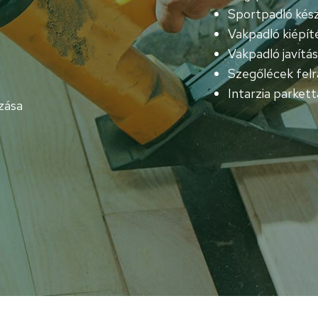
Sportpadló kész
Vakpadló kiépít
Vakpadló javítá
Szegőlécek felr
Intarzia parkett
ozása