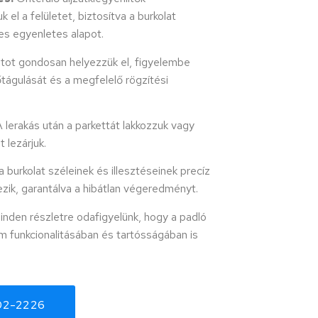
k el a felületet, biztosítva a burkolat
s egyenletes alapot.
tot gondosan helyezzük el, figyelembe
tágulását és a megfelelő rögzítési
 lerakás után a parkettát lakkozzuk vagy
t lezárjuk.
 burkolat széleinek és illesztéseinek precíz
zik, garantálva a hibátlan végeredményt.
inden részletre odafigyelünk, hogy a padló
m funkcionalitásában és tartósságában is
02-2226