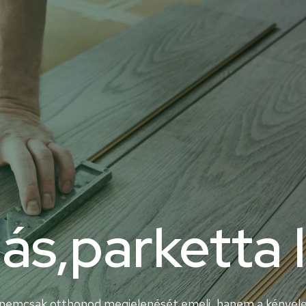
ás,parketta 
ta nemcsak otthonod megjelenését emeli, hanem a kénye