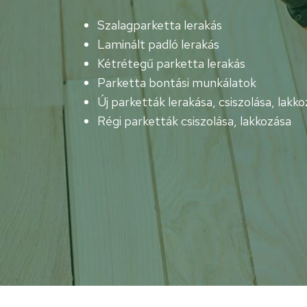
Szalagparketta lerakás
Laminált padló lerakás
Kétrétegű parketta lerakás
Parketta bontási munkálatok
Új parketták lerakása, csiszolása, lakk
Régi parketták csiszolása, lakkozása