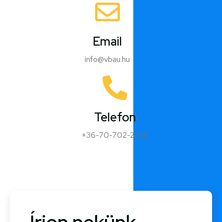
Email
info@vbau.hu
Telefon
+36-70-702-2226