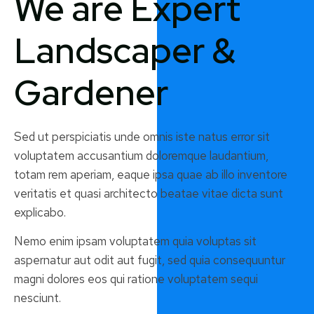
We are Expert
Landscaper &
Gardener
Sed ut perspiciatis unde omnis iste natus error sit
voluptatem accusantium doloremque laudantium,
totam rem aperiam, eaque ipsa quae ab illo inventore
veritatis et quasi architecto beatae vitae dicta sunt
explicabo.
Nemo enim ipsam voluptatem quia voluptas sit
aspernatur aut odit aut fugit, sed quia consequuntur
magni dolores eos qui ratione voluptatem sequi
nesciunt.